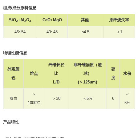
组成/成分原料信息
SiO
+Al
O
CaO+MgO
其他
原纤烧失率
2
2
3
46~54
40~48
≤4.5
＜1
物理性能信息
纤维长径
非纤维物质（渣
外观颜
硬
熔点
比
球）
水份
色
度
L/D
(＞125um)
＞
＜
灰白
＞30
＜5%
6
1000℃
5%
产品特性