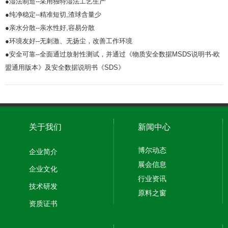
●湿法制造--采用独特湿法工艺生产
●纯净稳定--精准短切,渣球含量少
●亲水分散--亲水性好,容易分散
●环境友好--无刺激、无扬尘，改善工作环境
●安全可靠--全面通过放射性测试，并通过《物质安全数据MSDS说明书-欧
盟通用版本》及安全数据说明书《SDS》
关于我们
新闻中心
博尔动态
企业简介
展会信息
企业文化
行业资讯
技术研发
原料之窗
资质证书