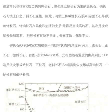
但通常只包括富K端员的的钾长石，也包括以钠长石为主的歪长石。钠长
石习惯上归之于斜长石亚族。因此，习惯上将碱性长石系列(除歪长石外)统
称钾长石。钾钠长石在风化和热液蚀变后,最容易变成高岭石。其次是变成
绢云母和沸石。 纯钾长石矿脉不很多，分布零散，储量不大。
钾长石(Or)K[AlSi3O8]根据不同结构状态(有序度)可分为：透长石，正
长石，微斜长石。如图2所示Ab-Or体系二元相图随着温度的由高到低：Or
端员依次形成透长石、正长石、微斜长石;Ab端员则依次形成高钠长石、中
钠长石和低钠长石。