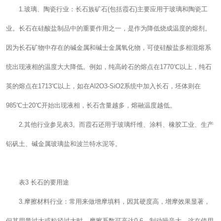
1.玻璃、陶瓷行业：长石族矿石(包括霞石)主要应用于玻璃和陶瓷工
业。长石在硅酸盐制品中的重要作用之一，是作为降低烧成温度的熔剂。
因为长石矿物中存在的碱金属和碱士金属氧化物，可使硅酸盐多相混熔系
统出现液相的温度大大降低。例如，纯高岭石的熔点在1770℃以上，纯石
英的熔点在1713℃以上，如在Al2O3-SiO2系统中加入长石，坯体则在
985℃士20℃开始出现液相，长石含量越多，熔融温度越低。
2.其他行业参见表3。而霞石还用于玻璃纤维、涂料、橡胶工业、生产
铝矾土、碱金属玻璃盐和波兰特水泥等。
表3 长石的要用途
3.摩擦材料行业：常用来做增摩填料，因其硬度高，增摩效果显著，
但其用量过大或粒径过大时，摩擦系数可高达0.6，制动噪音大，这在使用