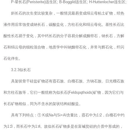
P-晕长石(Peristerite)连生区; B-Boggild连生区; H-Huttenlocher连生区;
斜长石的次生变比较复杂，一般情况最易变成绢云母粘土矿物，经热
液作用后常蚀变成钠长石，碳酸盐化，方柱石化和绢云母化。基性长石比
酸性长石易于变化，其中钙长石的分子容易分解成黝帘石，钠长石，方解
石和绢云母的细粒混合物，地质学中叫钠黝帘石化，并常与辉石化，纤闪
石化伴生。
3.2.3似长石
具架状骨干硅盐矿物还有霞石族、白榴石族、方钠石族、日光榴石族
和方柱石族等，它们一般统称为似长石(Feldspqthoids)矿物，因为它们与
长石矿物相似，同为不含水的架状结构硅酸盐。
具有下列特点：① K或Na与Si+Al含量比，霞石中为1∶2，白榴石中约
为1∶3，而长石中为1∶4。故似长石矿物多是在富碱贫硅的介质中形成的，