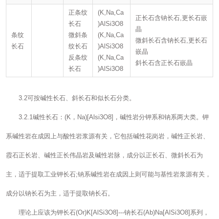
正条纹
(K,Na,Ca
正长石含钠长石,更长石嵌
长石
)AlSi3O8
晶
条纹
微斜条
(K,Na,Ca
微斜长石含钠长石,更长石
长石
纹长石
)AlSi3O8
嵌晶
反条纹
(K,Na,Ca
斜长石含正长石嵌晶
长石
)AlSi3O8
3.2可按碱性长石、斜长石和似长石分类。
3.2.1碱性长石：(K，Na)[Alsi3O8]，碱性岩分钾系和钠系两大类。钾
系碱性岩在成因上与酸性岩浆源有关，它包括碱性花岗岩，碱性正长岩、
霞石正长岩、碱性正长伟晶岩及碱性岩脉，成分以正长石、微斜长石为
主，适于提取工业钾长石;钠系碱性岩在成因上则可能与基性岩浆源有关，
成分以钠长石为主，适于提取钠长石。
理论上应该为钾长石(Or)K[AlSi3O8]---钠长石(Ab)Na[AlSi3O8]系列，