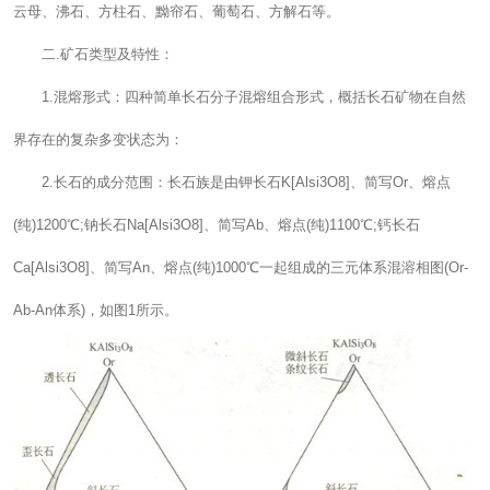
云母、沸石、方柱石、黝帘石、葡萄石、方解石等。
二.矿石类型及特性：
1.混熔形式：四种简单长石分子混熔组合形式，概括长石矿物在自然
界存在的复杂多变状态为：
2.长石的成分范围：长石族是由钾长石K[Alsi3O8]、简写Or、熔点
(纯)1200℃;钠长石Na[Alsi3O8]、简写Ab、熔点(纯)1100℃;钙长石
Ca[Alsi3O8]、简写An、熔点(纯)1000℃一起组成的三元体系混溶相图(Or-
Ab-An体系)，如图1所示。