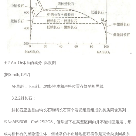
图2 Ab–Or体系的成分–温度图
(据Smith,1947)
M-单斜，T-三斜。虚线-性质和严格位置存疑的相界线
3.2.2斜长石：
斜长石亚族是由钠长石和钙长石两个端员组份组成的类质同像系列，
即NaAlSi3O8—CaAl2Si2O8，但常温下在某些区间内并不能相互混溶，形
成两相长石的显微连生体，但通常仍不正确地把它看作是完全类质同象系