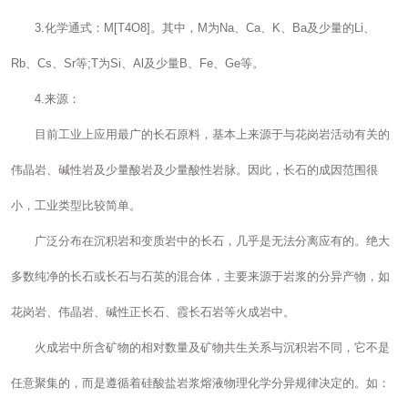
3.化学通式：M[T4O8]。其中，M为Na、Ca、K、Ba及少量的Li、
Rb、Cs、Sr等;T为Si、Al及少量B、Fe、Ge等。
4.来源：
目前工业上应用最广的长石原料，基本上来源于与花岗岩活动有关的
伟晶岩、碱性岩及少量酸岩及少量酸性岩脉。因此，长石的成因范围很
小，工业类型比较简单。
广泛分布在沉积岩和变质岩中的长石，几乎是无法分离应有的。绝大
多数纯净的长石或长石与石英的混合体，主要来源于岩浆的分异产物，如
花岗岩、伟晶岩、碱性正长石、霞长石岩等火成岩中。
火成岩中所含矿物的相对数量及矿物共生关系与沉积岩不同，它不是
任意聚集的，而是遵循着硅酸盐岩浆熔液物理化学分异规律决定的。如：