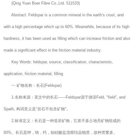
(Qing Yuan Boer Fibre Co.,Ltd. 511533)
Abstract: Feldspar is a common mineral in the earth’s crust, and
with a high percentage which up to 60%. Meanwhile, because of its high
hardness, it has been used as filling which can increase friction and also
made a significant effect in the friction material industry.
Key Words: feldspar, source, classification, characteristic,
application, friction material, filling
一.矿物名称：长石(Feldspar)
1.名称来源：英文中的长石——Feldspar源于德语Feld, "field", and
Spath, 构词意义是"岩石不包含矿物"。
2.标准定义：长石是一种造岩矿物，它差不多占地壳矿物组成的
60%。长石是钾，纳，钙，钡硅酸盐混熔结晶物质，故种类繁多。