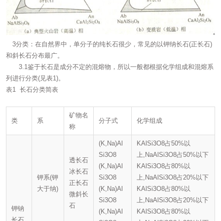
3分类：在自然界中，单分子的纯长石很少，常见的以钾纳长石(正长石)
和斜长石分布最广。
3.1鉴于长石是成分不定的混熔物，所以一般都根据化学组成和混熔系
列进行分类(见表1)。
表1 长石分类简表
矿物名
类
系
分子式
化学组成
称
(K,Na)Al
KAlSi3O8占50%以
Si3O8
上,NaAlSi3O8占50%以下
透长石
(K,Na)Al
KAlSi3O8占80%以
冰长石
钾系(钾
Si3O8
上,NaAlSi3O8占20%以下
正长石
大于纳)
(K,Na)Al
KAlSi3O8占80%以
微斜长
Si3O8
上,NaAlSi3O8占20%以下
石
钾钠
(K,Na)Al
KAlSi3O8占80%以
长石