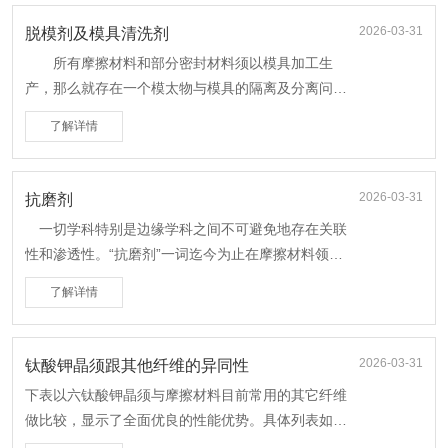
2026-03-31
脱模剂及模具清洗剂
所有摩擦材料和部分密封材料须以模具加工生
产，那么就存在一个模太物与模具的隔离及分离问
题，需要使用性能优良的脱模剂。同时模具使用一定
了解详情
周期后还必须清洗其上粘结的残渣、油污，需要使用
强力清洗剂。
2026-03-31
抗磨剂
一切学科特别是边缘学科之间不可避免地存在关联
性和渗透性。“抗磨剂”一词迄今为止在摩擦材料领域
尚未被人运用，但在涉及摩擦与润滑的技术术语中并
了解详情
不陌生。
2026-03-31
钛酸钾晶须跟其他纤维的异同性
下表以六钛酸钾晶须与摩擦材料目前常用的其它纤维
做比较，显示了全面优良的性能优势。具体列表如
下：