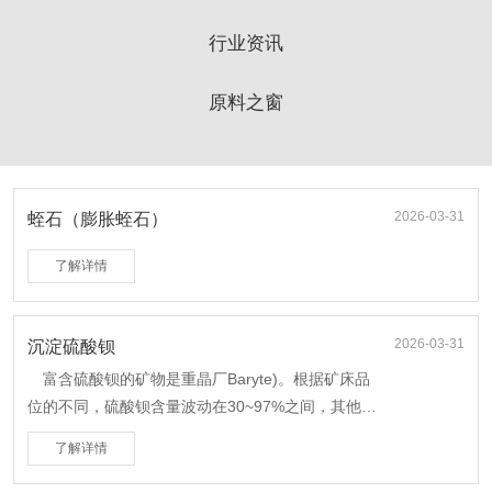
行业资讯
原料之窗
2026-03-31
蛭石（膨胀蛭石）
了解详情
2026-03-31
沉淀硫酸钡
富含硫酸钡的矿物是重晶厂Baryte)。根据矿床品
位的不同，硫酸钡含量波动在30~97%之间，其他常
含Sr、Ca,有时含有Fe2O3、粘土矿物、有机质和其
了解详情
他物质。