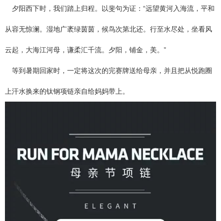
夕阳西下时，我们踏上归程。以斐句为证：“远望黄河入海流，平和
从容无惊澜。湿地广袤绿茵茵，候鸟次第北还。行至水尽处，坐看风
云起，大海江河母，谦柔汇千流。夕阳，铺金，美。”
等到暑期回家时，一定将这次的完赛牌送给母亲，并且把从悦跑圈
上汗水换来的钛钢项链亲自给妈妈带上。