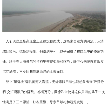
人们说这里是高原尘土迁移沉积而成，这条来自远方的河流，从清
纯到染污、抗拒到接受、翻滚到平和…似乎完成了在红尘中的修炼功
课。终于在大海母亲的怀抱里变得柔顺和乖巧，静下心来慢慢将杂质
沉淀滤清，再次回归澄澈纯净的本来面目。
登上“望远楼”远眺黄河入海流，无缘亲眼目睹也能想象出来“泾渭分
明”交汇混融的分隔线。感慨万分，因缘和合使得这位黄河的儿子一次
性满足了三个愿望：好友重聚、母亲节献礼和游览黄河口。