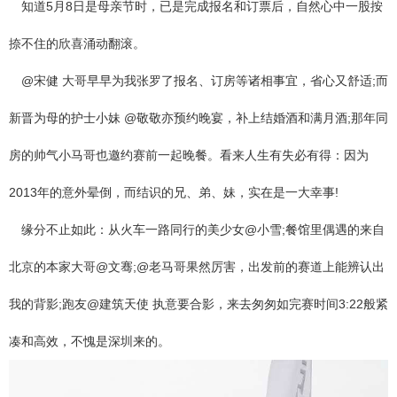
知道5月8日是母亲节时，已是完成报名和订票后，自然心中一股按
捺不住的欣喜涌动翻滚。
@宋健 大哥早早为我张罗了报名、订房等诸相事宜，省心又舒适;而
新晋为母的护士小妹 @敬敬亦预约晚宴，补上结婚酒和满月酒;那年同
房的帅气小马哥也邀约赛前一起晚餐。看来人生有失必有得：因为
2013年的意外晕倒，而结识的兄、弟、妹，实在是一大幸事!
缘分不止如此：从火车一路同行的美少女@小雪;餐馆里偶遇的来自
北京的本家大哥@文骞;@老马哥果然厉害，出发前的赛道上能辨认出
我的背影;跑友@建筑天使 执意要合影，来去匆匆如完赛时间3:22般紧
凑和高效，不愧是深圳来的。