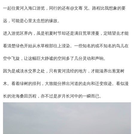
一起往黄河入海口游览，同行的还有@文骞 兄。路程比我想象的要
远，可能是心里太念想的缘故。
进入游览区界内，虽是初夏时节却还是满目荒草湮蔓，定睛望去才能
看清楚绿色开始从水草根部往上浸染。一些知名的或不知名的鸟儿在
空中飞旋，让这幅巨大静谧的空间多了几分灵动和声响。
因为是咸淡水交界之处，只有黄河流经的地方，才能滋养出葱茏树
木。看着绿树的排列，大致能分辨出河道的走向和迁变痕迹。看似漫
长的沧海桑田历程，亦不过是岁月长河中的一瞬而已。