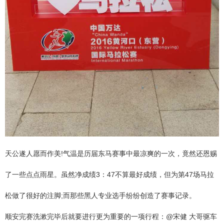
天公遂人愿而作美!气温是历届东马赛事中最凉爽的一次，竟然还恩赐
了一些点点雨星。虽然净成绩3：47不算最好成绩，但为第47场马拉
松做了很好的注脚;而那些黑人专业选手纷纷创造了赛事记录。
顺安完赛洗漱完毕后就要进行更为重要的一项行程：@宋健 大哥驱车