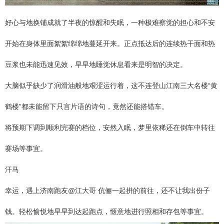
好心与地换铺成就了半夜的惊醒和失眠，一种极难察觉的担心和不安
开始在身体里面絮絮绵绵地蔓延开来。正点抵达后的连续热干面和热
豆浆也未能迅速见效，早早地睡觉休息看来是明智的决定。
大脑似乎缺少了润滑油般地艰涩运行着，这不连登山江南三大名楼“黄
鹤楼”都未能留下只言片语的诗句，竟然还能搭错车。
将预期下调到顺利完赛的档位，安然入眠，梦里依稀还在倒车中转往
赛场等事宜。
汗马
幸运，遇上济南跑友@江大哥 伉俪一起拼的前往，还不让我出份子
钱。轻松愉悦地早早到达起跑点，惬意地进行照相和存包等事宜。