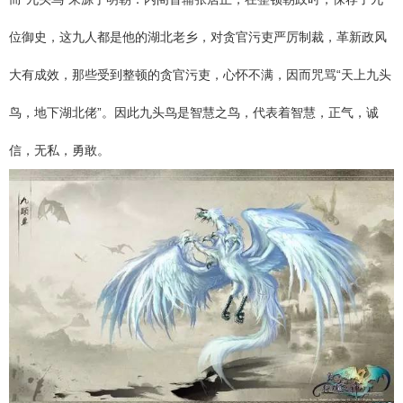
位御史，这九人都是他的湖北老乡，对贪官污吏严厉制裁，革新政风
大有成效，那些受到整顿的贪官污吏，心怀不满，因而咒骂“天上九头
鸟，地下湖北佬”。因此九头鸟是智慧之鸟，代表着智慧，正气，诚
信，无私，勇敢。