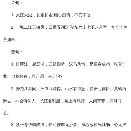
诗句：
1. 大江大湖，长跑长走;痴心痴情，不变不改。
2. 一城二江三镇风，四桥五湖汉马情;六上七下八道弯，九全十美
景如画。
斐句：
1. 跨两江，越五湖，三镇四桥，汉马风情。是逼身成精，吃苦消
业。自我救赎，血汗泪，何足惧?
2. 奔跑江湖间，汗血武马悍。山水有禅意，静安心体悟。黄鶴西
游去，神会诗词人。长江名利船，桥上御风行。人间芳菲，四月时
节。
3. 紧张导致腿酸痛，喷药按摩无济事。身心放松气脉畅，心无挂