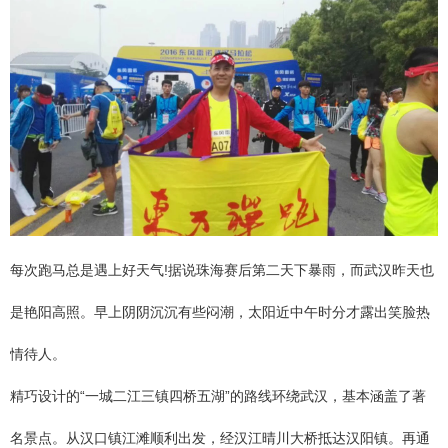
每次跑马总是遇上好天气!据说珠海赛后第二天下暴雨，而武汉昨天也
是艳阳高照。早上阴阴沉沉有些闷潮，太阳近中午时分才露出笑脸热
情待人。
精巧设计的“一城二江三镇四桥五湖”的路线环绕武汉，基本涵盖了著
名景点。从汉口镇江滩顺利出发，经汉江晴川大桥抵达汉阳镇。再通