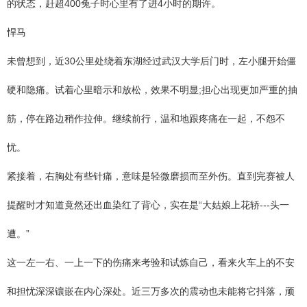
的状态，赶超400兔子时心里有了进4小时的期许。
悍马
未曾想到，近30公里处绕着东湖经过武汉大学后门时，左小腿开始僵
硬和隐痛。试着心里暗示和放松，效果不明显;担心出现更加严重的抽
筋，停在路边稍作拉伸。继续前行，温和地跟疼痛在一起，不怨不
忧。
紧接着，右胸处有些针痛，意味是轻微磨损而至外伤。直到完赛被人
提醒时才知道竟然还出血染红了背心，实在是“大姑娘上花轿---头一
遭。”
这一左一右、一上一下的伤痛来考验和试炼自己，看来火车上的不安
和担忧深深镶嵌在内心深处。近三万多次的震动也未能将它抖落，顽