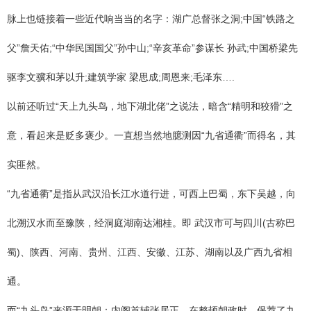
脉上也链接着一些近代响当当的名字：湖广总督张之洞;中国“铁路之
父”詹天佑;“中华民国国父”孙中山;“辛亥革命”参谋长 孙武;中国桥梁先
驱李文骥和茅以升;建筑学家 梁思成;周恩来;毛泽东….
以前还听过“天上九头鸟，地下湖北佬”之说法，暗含“精明和狡猾”之
意，看起来是贬多褒少。一直想当然地臆测因“九省通衢”而得名，其
实匪然。
“九省通衢”是指从武汉沿长江水道行进，可西上巴蜀，东下吴越，向
北溯汉水而至豫陕，经洞庭湖南达湘桂。即 武汉市可与四川(古称巴
蜀)、陕西、河南、贵州、江西、安徽、江苏、湖南以及广西九省相
通。
而“九头鸟”来源于明朝：内阁首辅张居正，在整顿朝政时，保荐了九